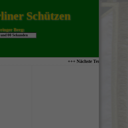
liner Schützen
ringer Berg:
+++ Nächste Termine : +++